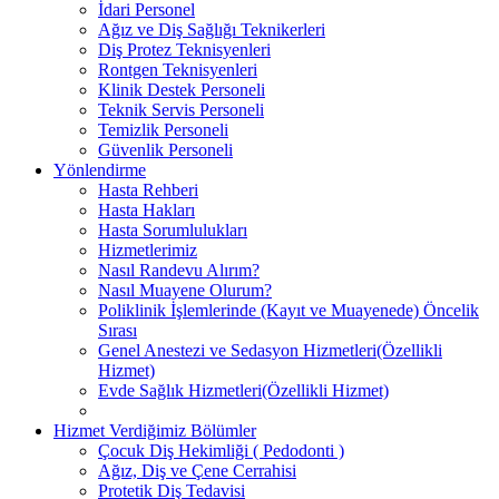
İdari Personel
Ağız ve Diş Sağlığı Teknikerleri
Diş Protez Teknisyenleri
Rontgen Teknisyenleri
Klinik Destek Personeli
Teknik Servis Personeli
Temizlik Personeli
Güvenlik Personeli
Yönlendirme
Hasta Rehberi
Hasta Hakları
Hasta Sorumlulukları
Hizmetlerimiz
Nasıl Randevu Alırım?
Nasıl Muayene Olurum?
Poliklinik İşlemlerinde (Kayıt ve Muayenede) Öncelik
Sırası
Genel Anestezi ve Sedasyon Hizmetleri(Özellikli
Hizmet)
Evde Sağlık Hizmetleri(Özellikli Hizmet)
Hizmet Verdiğimiz Bölümler
Çocuk Diş Hekimliği ( Pedodonti )
Ağız, Diş ve Çene Cerrahisi
Protetik Diş Tedavisi