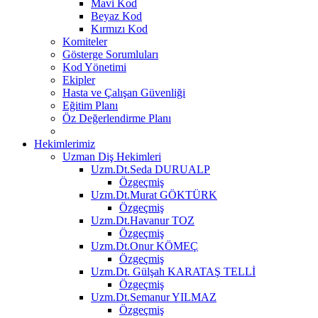
Mavi Kod
Beyaz Kod
Kırmızı Kod
Komiteler
Gösterge Sorumluları
Kod Yönetimi
Ekipler
Hasta ve Çalışan Güvenliği
Eğitim Planı
Öz Değerlendirme Planı
Hekimlerimiz
Uzman Diş Hekimleri
Uzm.Dt.Seda DURUALP
Özgeçmiş
Uzm.Dt.Murat GÖKTÜRK
Özgeçmiş
Uzm.Dt.Havanur TOZ
Özgeçmiş
Uzm.Dt.Onur KÖMEÇ
Özgeçmiş
Uzm.Dt. Gülşah KARATAŞ TELLİ
Özgeçmiş
Uzm.Dt.Semanur YILMAZ
Özgeçmiş