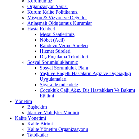
Kurumumuz
Organizasyon Yapısı
Kurum Kalite Politikamız
Misyon & Vizyon ve Değerler
Anlaşmalı Olduğumuz Kurumlar
Hasta Rehberi
Mesai Saatlerimiz
Nöbet (Acil)
Randevu Verme Süreleri
Hizmet Süreleri
Diş Fırçalama Teknikleri
Sosyal Sorumluluklarımız
Sosyal Sorumluluk Planı
Yaşlı ve Engelli Hastaların Agız ve Diş Sağlığı
Uygulamaları
Sigara ile mücadele
Çocukluk Çağı Ağız, Diş Hastalıkları Ve Bakımı
Eğitimi
Yönetim
Başhekim
İdari ve Mali İşler Müdürü
Kalite Yönetimi
Kalite Birimi
Kalite Yönetim Organizasyonu
Tatbikatlar