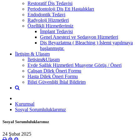
Restoratif Diş Tedavisi
Periodontoloji Diş Eti Hastalıkları
Endodontik Tedavi
Radyoloji Hizmetleri
Özellikli Hizmetlerimiz
İmplant Tedavisi
Genel Anestezi ve Sedasyon Hizmetleri
Diş Beyazlatma ( Bleaching ) İşlemi yapılmaya
başlanmıştır.
İletişim & Ulaşım
İletişim&Ulaşım
Evde Sağlık Hizmetleri Muayene Görüş / Öneri
Çalışan Dilek Öneri Formu
Hasta Dilek Öneri Formu
Bilgi Güvenliği İhlal Bildirim
Kurumsal
Sosyal Sorumluluklarımız
Sosyal Sorumluluklarımız
24 Şubat 2025