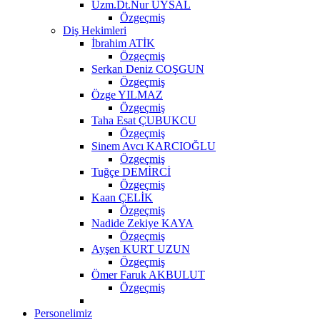
Uzm.Dt.Nur UYSAL
Özgeçmiş
Diş Hekimleri
İbrahim ATİK
Özgeçmiş
Serkan Deniz COŞGUN
Özgeçmiş
Özge YILMAZ
Özgeçmiş
Taha Esat ÇUBUKCU
Özgeçmiş
Sinem Avcı KARCIOĞLU
Özgeçmiş
Tuğçe DEMİRCİ
Özgeçmiş
Kaan ÇELİK
Özgeçmiş
Nadide Zekiye KAYA
Özgeçmiş
Ayşen KURT UZUN
Özgeçmiş
Ömer Faruk AKBULUT
Özgeçmiş
Personelimiz