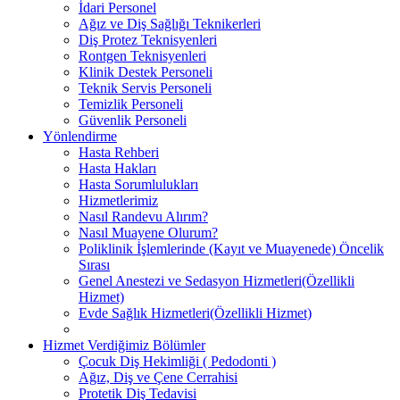
İdari Personel
Ağız ve Diş Sağlığı Teknikerleri
Diş Protez Teknisyenleri
Rontgen Teknisyenleri
Klinik Destek Personeli
Teknik Servis Personeli
Temizlik Personeli
Güvenlik Personeli
Yönlendirme
Hasta Rehberi
Hasta Hakları
Hasta Sorumlulukları
Hizmetlerimiz
Nasıl Randevu Alırım?
Nasıl Muayene Olurum?
Poliklinik İşlemlerinde (Kayıt ve Muayenede) Öncelik
Sırası
Genel Anestezi ve Sedasyon Hizmetleri(Özellikli
Hizmet)
Evde Sağlık Hizmetleri(Özellikli Hizmet)
Hizmet Verdiğimiz Bölümler
Çocuk Diş Hekimliği ( Pedodonti )
Ağız, Diş ve Çene Cerrahisi
Protetik Diş Tedavisi