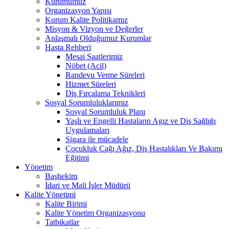
Kurumumuz
Organizasyon Yapısı
Kurum Kalite Politikamız
Misyon & Vizyon ve Değerler
Anlaşmalı Olduğumuz Kurumlar
Hasta Rehberi
Mesai Saatlerimiz
Nöbet (Acil)
Randevu Verme Süreleri
Hizmet Süreleri
Diş Fırçalama Teknikleri
Sosyal Sorumluluklarımız
Sosyal Sorumluluk Planı
Yaşlı ve Engelli Hastaların Agız ve Diş Sağlığı
Uygulamaları
Sigara ile mücadele
Çocukluk Çağı Ağız, Diş Hastalıkları Ve Bakımı
Eğitimi
Yönetim
Başhekim
İdari ve Mali İşler Müdürü
Kalite Yönetimi
Kalite Birimi
Kalite Yönetim Organizasyonu
Tatbikatlar