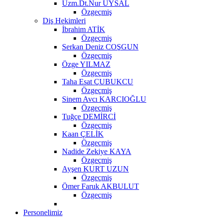
Uzm.Dt.Nur UYSAL
Özgeçmiş
Diş Hekimleri
İbrahim ATİK
Özgeçmiş
Serkan Deniz COŞGUN
Özgeçmiş
Özge YILMAZ
Özgeçmiş
Taha Esat ÇUBUKCU
Özgeçmiş
Sinem Avcı KARCIOĞLU
Özgeçmiş
Tuğçe DEMİRCİ
Özgeçmiş
Kaan ÇELİK
Özgeçmiş
Nadide Zekiye KAYA
Özgeçmiş
Ayşen KURT UZUN
Özgeçmiş
Ömer Faruk AKBULUT
Özgeçmiş
Personelimiz