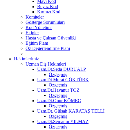
Mavi Kod
Beyaz Kod
Kırmızı Kod
Komiteler
Gösterge Sorumluları
Kod Yönetimi
Ekipler
Hasta ve Çalışan Güvenliği
Eğitim Planı
Öz Değerlendirme Planı
Hekimlerimiz
Uzman Diş Hekimleri
Uzm.Dt.Seda DURUALP
Özgeçmiş
Uzm.Dt.Murat GÖKTÜRK
Özgeçmiş
Uzm.Dt.Havanur TOZ
Özgeçmiş
Uzm.Dt.Onur KÖMEÇ
Özgeçmiş
Uzm.Dt. Gülşah KARATAŞ TELLİ
Özgeçmiş
Uzm.Dt.Semanur YILMAZ
Özgeçmiş