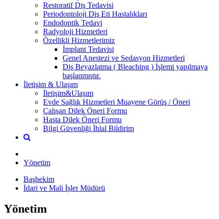
Restoratif Diş Tedavisi
Periodontoloji Diş Eti Hastalıkları
Endodontik Tedavi
Radyoloji Hizmetleri
Özellikli Hizmetlerimiz
İmplant Tedavisi
Genel Anestezi ve Sedasyon Hizmetleri
Diş Beyazlatma ( Bleaching ) İşlemi yapılmaya
başlanmıştır.
İletişim & Ulaşım
İletişim&Ulaşım
Evde Sağlık Hizmetleri Muayene Görüş / Öneri
Çalışan Dilek Öneri Formu
Hasta Dilek Öneri Formu
Bilgi Güvenliği İhlal Bildirim
Yönetim
Başhekim
İdari ve Mali İşler Müdürü
Yönetim