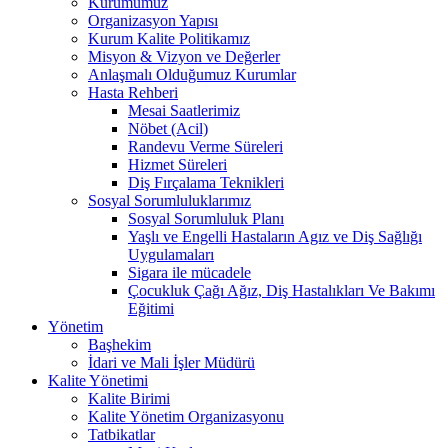
Kurumumuz
Organizasyon Yapısı
Kurum Kalite Politikamız
Misyon & Vizyon ve Değerler
Anlaşmalı Olduğumuz Kurumlar
Hasta Rehberi
Mesai Saatlerimiz
Nöbet (Acil)
Randevu Verme Süreleri
Hizmet Süreleri
Diş Fırçalama Teknikleri
Sosyal Sorumluluklarımız
Sosyal Sorumluluk Planı
Yaşlı ve Engelli Hastaların Agız ve Diş Sağlığı
Uygulamaları
Sigara ile mücadele
Çocukluk Çağı Ağız, Diş Hastalıkları Ve Bakımı
Eğitimi
Yönetim
Başhekim
İdari ve Mali İşler Müdürü
Kalite Yönetimi
Kalite Birimi
Kalite Yönetim Organizasyonu
Tatbikatlar