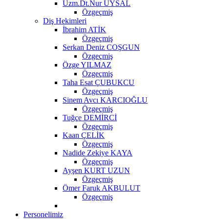
Uzm.Dt.Nur UYSAL
Özgeçmiş
Diş Hekimleri
İbrahim ATİK
Özgeçmiş
Serkan Deniz COŞGUN
Özgeçmiş
Özge YILMAZ
Özgeçmiş
Taha Esat ÇUBUKCU
Özgeçmiş
Sinem Avcı KARCIOĞLU
Özgeçmiş
Tuğçe DEMİRCİ
Özgeçmiş
Kaan ÇELİK
Özgeçmiş
Nadide Zekiye KAYA
Özgeçmiş
Ayşen KURT UZUN
Özgeçmiş
Ömer Faruk AKBULUT
Özgeçmiş
Personelimiz