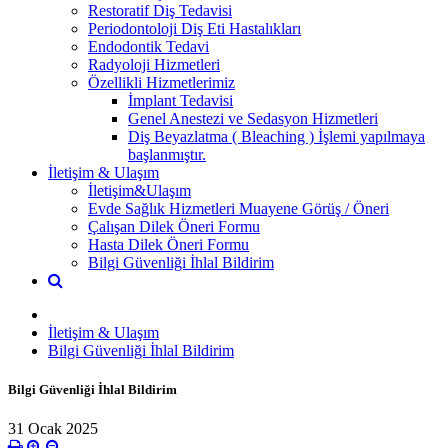
Restoratif Diş Tedavisi
Periodontoloji Diş Eti Hastalıkları
Endodontik Tedavi
Radyoloji Hizmetleri
Özellikli Hizmetlerimiz
İmplant Tedavisi
Genel Anestezi ve Sedasyon Hizmetleri
Diş Beyazlatma ( Bleaching ) İşlemi yapılmaya
başlanmıştır.
İletişim & Ulaşım
İletişim&Ulaşım
Evde Sağlık Hizmetleri Muayene Görüş / Öneri
Çalışan Dilek Öneri Formu
Hasta Dilek Öneri Formu
Bilgi Güvenliği İhlal Bildirim
İletişim & Ulaşım
Bilgi Güvenliği İhlal Bildirim
Bilgi Güvenliği İhlal Bildirim
31 Ocak 2025