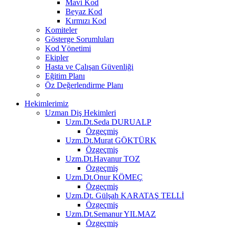
Mavi Kod
Beyaz Kod
Kırmızı Kod
Komiteler
Gösterge Sorumluları
Kod Yönetimi
Ekipler
Hasta ve Çalışan Güvenliği
Eğitim Planı
Öz Değerlendirme Planı
Hekimlerimiz
Uzman Diş Hekimleri
Uzm.Dt.Seda DURUALP
Özgeçmiş
Uzm.Dt.Murat GÖKTÜRK
Özgeçmiş
Uzm.Dt.Havanur TOZ
Özgeçmiş
Uzm.Dt.Onur KÖMEÇ
Özgeçmiş
Uzm.Dt. Gülşah KARATAŞ TELLİ
Özgeçmiş
Uzm.Dt.Semanur YILMAZ
Özgeçmiş