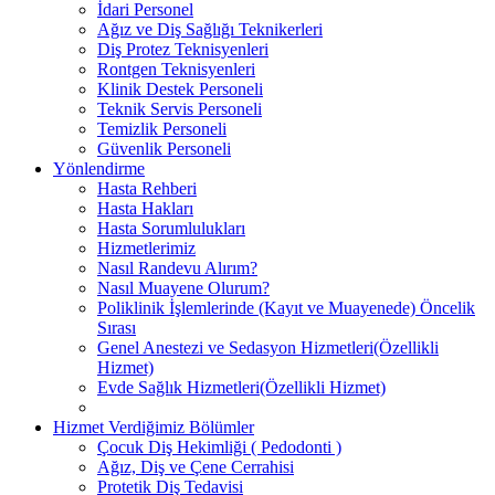
İdari Personel
Ağız ve Diş Sağlığı Teknikerleri
Diş Protez Teknisyenleri
Rontgen Teknisyenleri
Klinik Destek Personeli
Teknik Servis Personeli
Temizlik Personeli
Güvenlik Personeli
Yönlendirme
Hasta Rehberi
Hasta Hakları
Hasta Sorumlulukları
Hizmetlerimiz
Nasıl Randevu Alırım?
Nasıl Muayene Olurum?
Poliklinik İşlemlerinde (Kayıt ve Muayenede) Öncelik
Sırası
Genel Anestezi ve Sedasyon Hizmetleri(Özellikli
Hizmet)
Evde Sağlık Hizmetleri(Özellikli Hizmet)
Hizmet Verdiğimiz Bölümler
Çocuk Diş Hekimliği ( Pedodonti )
Ağız, Diş ve Çene Cerrahisi
Protetik Diş Tedavisi